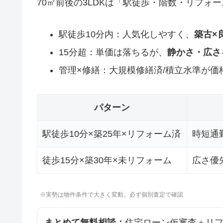
70㎡前後の3LDKは「駅徒歩・階数・リフォー
駅徒歩10分内：人気化しやすく、
築古×
15分超：単価は落ちるが、
静かさ・広さ
管理×修繕：大規模修繕済/積立水準が価
パターン
駅徒歩10分×築25年×リフォーム済
時短通
徒歩15分×築30年×未リフォーム
広さ優先
※実勢は物件条件で大きく変動。必ず個別査定で確認
まとめて無料相談：
住宅ローン仮審査＋リ