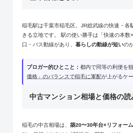
稲毛駅は千葉市稲毛区。JR総武線の快速・各
きる立地です。 駅の使い勝手は「快速の本数
口・バス動線があり、
暮らしの動線が短い
の
ブロガー的ひとこと：
都内で同等の利便を
価格」のバランスで稲毛に軍配
が上がるケ
中古マンション相場と価格の読
稲毛の中古相場は、
築20〜30年台×リフォー