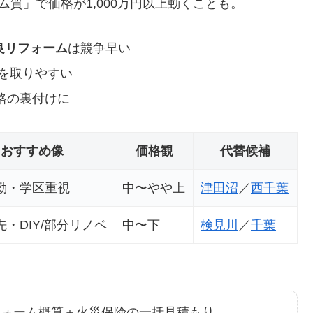
ム質」で価格が1,000万円以上動くことも。
良リフォーム
は競争早い
を取りやすい
格の裏付けに
おすすめ像
価格観
代替候補
勤・学区重視
中〜やや上
津田沼
／
西千葉
・DIY/部分リノベ
中〜下
検見川
／
千葉
フォーム概算＋火災保険の一括見積もり