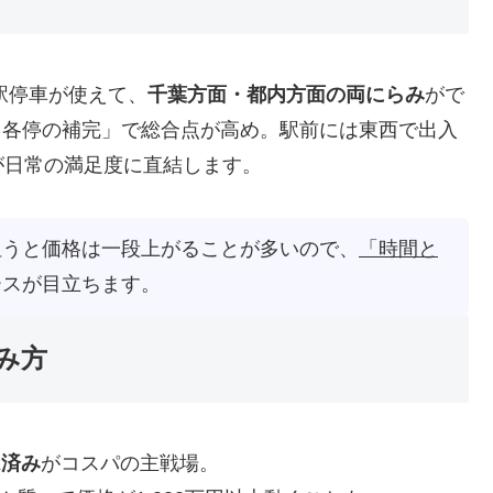
駅停車が使えて、
千葉方面・都内方面の両にらみ
がで
×各停の補完」で総合点が高め。駅前には東西で出入
が日常の満足度に直結します。
狙うと価格は一段上がることが多いので、
「時間と
ースが目立ちます。
み方
ム済み
がコスパの主戦場。