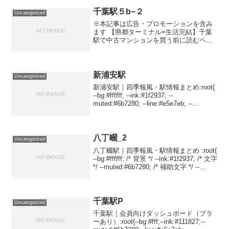
family:-app...
千葉駅５b−２
Uncategorized
※本記事は広告・プロモーションを含み
ます 【県都ターミナル×生活完結】千葉
駅で中古マンションを買う前に読むペー
ジ 「通勤の時短も、日々の買物も、行
政・医療もワンストップ」。 千葉駅は県
都ターミナルとしての利便が段違い。こ
の記事は、相場の見方...
新浦安駅
Uncategorized
新浦安駅｜四季報風・駅情報まとめ:root{
--bg:#ffffff; --ink:#1f2937; --
muted:#6b7280; --line:#e5e7eb; --
accent:#2563eb; --accent-2:#10b98...
八丁畷_2
Uncategorized
八丁畷駅｜四季報風・駅情報まとめ :root{
--bg:#ffffff; /* 背景 */ --ink:#1f2937; /* 文字
*/ --muted:#6b7280; /* 補助文字 */ --
line:#e5e7eb; /* 罫線...
千葉駅P
Uncategorized
千葉駅｜会員向けダッシュボード（ブラ
ーあり）:root{--bg:#fff;--ink:#111827;--