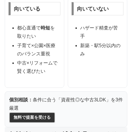
向いている
向いていない
都心直通で
時短
を
ハザード精査が苦
取りたい
手
子育て×公園×医療
新築・駅5分以内の
のバランス重視
み
中古×リフォームで
賢く選びたい
個別相談：
条件に合う「資産性◎な中古3LDK」を3件
厳選
無料で提案を受ける