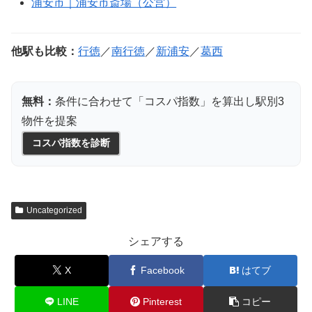
浦安市｜浦安市斎場（公営）
他駅も比較：
行徳
／
南行徳
／
新浦安
／
葛西
無料：
条件に合わせて「コスパ指数」を算出し駅別3
物件を提案
コスパ指数を診断
Uncategorized
シェアする
X
Facebook
はてブ
LINE
Pinterest
コピー