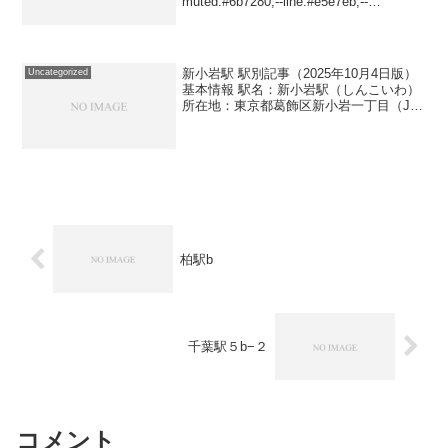
muted:#6b7280;--line:#e5e7eb;--
chip:#eef2ff;--pill:#f8fafc;--accen...
新小岩駅 駅別記事（2025年10月4日版）
Uncategorized
基本情報 駅名：新小岩駅（しんこいわ）
所在地：東京都葛飾区新小岩一丁目（JR
東日本 千葉支社） JR東日本・駅情報 路
線・駅ナンバリング：総武線（快速：
JO23、各駅停車：JB25）／総武本線...
柏駅b
千葉駅５b−２
コメント