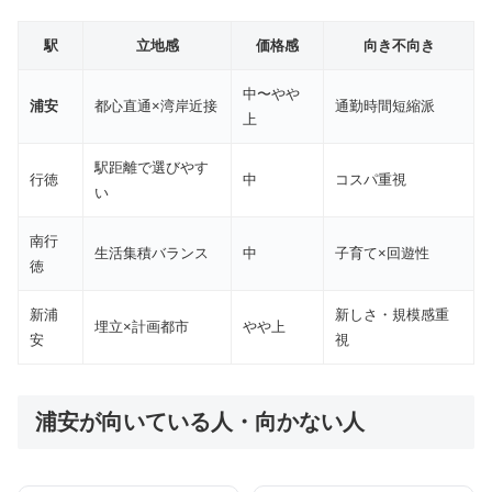
駅
立地感
価格感
向き不向き
中〜やや
浦安
都心直通×湾岸近接
通勤時間短縮派
上
駅距離で選びやす
行徳
中
コスパ重視
い
南行
生活集積バランス
中
子育て×回遊性
徳
新浦
新しさ・規模感重
埋立×計画都市
やや上
安
視
浦安が向いている人・向かない人