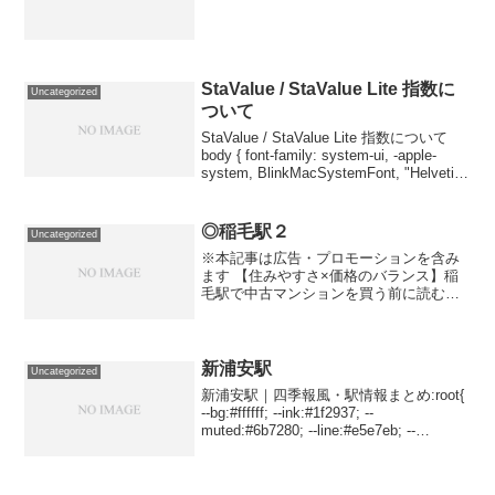
c3:#eef6ff;--b1:#f8fafc;--bd:#e5e7eb}
body{font...
StaValue / StaValue Lite 指数に
Uncategorized
ついて
StaValue / StaValue Lite 指数について
body { font-family: system-ui, -apple-
system, BlinkMacSystemFont, "Helvetica
Neue", Aria...
◎稲毛駅２
Uncategorized
※本記事は広告・プロモーションを含み
ます 【住みやすさ×価格のバランス】稲
毛駅で中古マンションを買う前に読むペ
ージ 総武線快速が止まり、都心にも千葉
中心部にも動きやすい「稲毛」。 本記事
では、相場の目安 → エリアの向き不向き
→ ハザード...
新浦安駅
Uncategorized
新浦安駅｜四季報風・駅情報まとめ:root{
--bg:#ffffff; --ink:#1f2937; --
muted:#6b7280; --line:#e5e7eb; --
accent:#2563eb; --accent-2:#10b98...