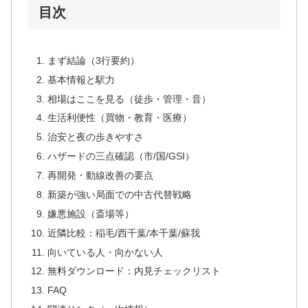
目次
まず結論（3行要約）
基本情報と駅力
相場はここを見る（徒歩・管理・音）
生活利便性（買物・教育・医療）
治安と夜の歩きやすさ
ハザードの三点確認（市/国/GSI）
再開発・動線改善の要点
新築が強い局面での中古代替戦略
嫌悪施設（斎場等）
近隣比較：稲毛/西千葉/本千葉/蘇我
向いている人・向かない人
無料ダウンロード：内見チェックリスト
FAQ