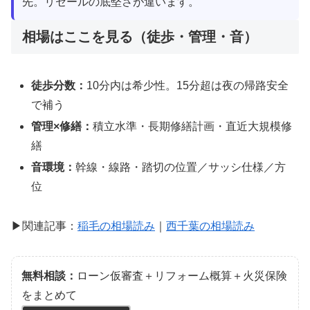
先。リセールの底堅さが違います。
相場はここを見る（徒歩・管理・音）
徒歩分数：
10分内は希少性。15分超は夜の帰路安全
で補う
管理×修繕：
積立水準・長期修繕計画・直近大規模修
繕
音環境：
幹線・線路・踏切の位置／サッシ仕様／方
位
▶関連記事：
稲毛の相場読み
｜
西千葉の相場読み
無料相談：
ローン仮審査＋リフォーム概算＋火災保険
をまとめて