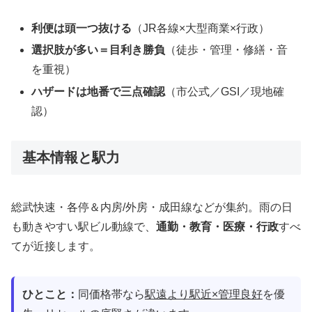
利便は頭一つ抜ける
（JR各線×大型商業×行政）
選択肢が多い＝目利き勝負
（徒歩・管理・修繕・音
を重視）
ハザードは地番で三点確認
（市公式／GSI／現地確
認）
基本情報と駅力
総武快速・各停＆内房/外房・成田線などが集約。雨の日
も動きやすい駅ビル動線で、
通勤・教育・医療・行政
すべ
てが近接します。
ひとこと：
同価格帯なら
駅遠より駅近×管理良好
を優