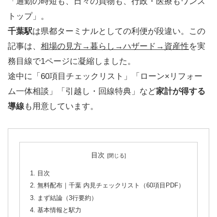
「通勤の時短も、日々の買物も、行政・医療もワンス
トップ」。
千葉駅
は県都ターミナルとしての利便が段違い。この
記事は、
相場の見方→暮らし→ハザード→資産性
を実
務目線で1ページに凝縮しました。
途中に「60項目チェックリスト」「ローン×リフォー
ム一体相談」「引越し・回線特典」など
家計が得する
導線
も用意しています。
目次
目次
無料配布｜千葉 内見チェックリスト（60項目PDF）
まず結論（3行要約）
基本情報と駅力