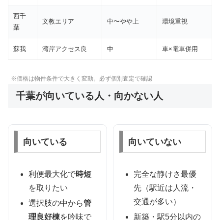
西千
文教エリア
中〜やや上
環境重視
葉
蘇我
湾岸アクセス良
中
車×電車併用
※価格は物件条件で大きく変動。必ず個別査定で確認
千葉が向いている人・向かない人
向いている
向いていない
利便最大化で
時短
完全な静けさ最優
を取りたい
先（駅近は人流・
交通が多い）
選択肢の中から
管
理良好棟
を吟味で
新築・駅5分以内の