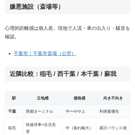
嫌悪施設（斎場等）
心理的距離感は個人差。現地で人流・車の出入り・騒音を
確認。
千葉市｜千葉市斎場（公営）
近隣比較：稲毛 / 西千葉 / 本千葉 / 蘇我
駅
立地感
価格感
向き不向き
千葉
県都ターミナル
中〜やや上
利便最優先
快速停車×生活充
稲毛
中（振れ幅大）
家計バランス派
実