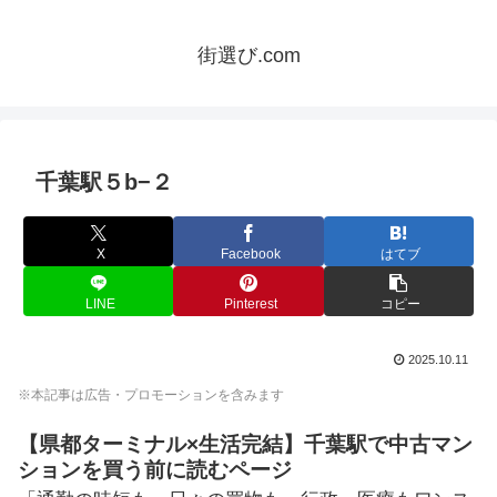
街選び.com
千葉駅５b−２
X
Facebook
はてブ
LINE
Pinterest
コピー
2025.10.11
※本記事は広告・プロモーションを含みます
【県都ターミナル×生活完結】千葉駅で中古マン
ションを買う前に読むページ