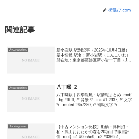
街選び.com
関連記事
新小岩駅 駅別記事（2025年10月4日版）
Uncategorized
基本情報 駅名：新小岩駅（しんこいわ）
所在地：東京都葛飾区新小岩一丁目（JR
東日本 千葉支社） JR東日本・駅情報 路
線・駅ナンバリング：総武線（快速：
JO23、各駅停車：JB25）／総武本線...
八丁畷_2
Uncategorized
八丁畷駅｜四季報風・駅情報まとめ :root{
--bg:#ffffff; /* 背景 */ --ink:#1f2937; /* 文字
*/ --muted:#6b7280; /* 補助文字 */ --
line:#e5e7eb; /* 罫線...
【中古マンション比較】船橋・津田沼・
Uncategorized
柏・流山おおたかの森を20項目で徹底評
価 :root{--c1:#0ea5e9;--c2:#0369a1;--