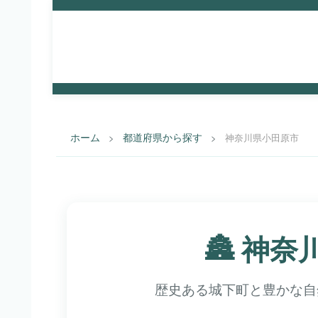
街選
都道府県から探
路線
す
す
び.com
ホーム
都道府県から探す
>
>
神奈川県小田原市
🏯 神
歴史ある城下町と豊かな自