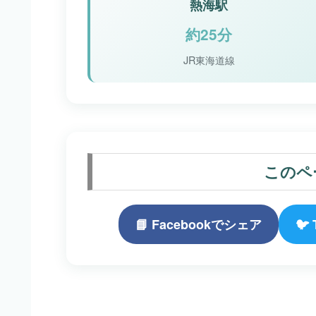
熱海駅
約25分
JR東海道線
このペ
📘 Facebookでシェア
🐦