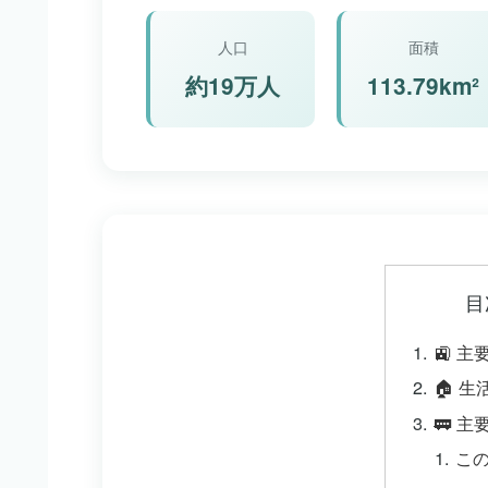
人口
面積
約19万人
113.79km²
目
🚉 
🏠 
🚃 
こ