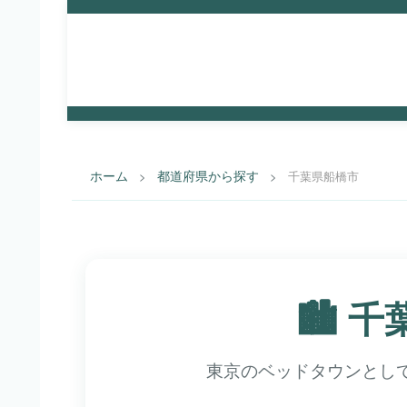
街選
都道府県から探
路線
す
す
び.com
ホーム
都道府県から探す
>
>
千葉県船橋市
🏙️ 
東京のベッドタウンとし