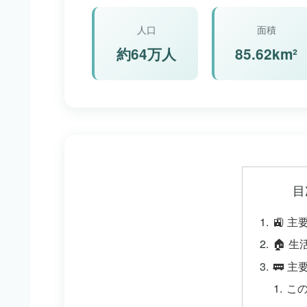
人口
面積
約64万人
85.62km²
目
🚉 
🏠 
🚃 
こ