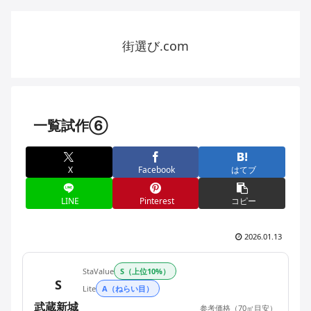
街選び.com
一覧試作⑥
X
Facebook
はてブ
LINE
Pinterest
コピー
2026.01.13
StaValue
S（上位10%）
S
Lite
A（ねらい目）
StaValue
武蔵新城
参考価格（70㎡目安）