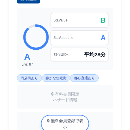
B
StaValue
A
StaValueLite
平均28分
A
都心5駅へ
Lite: 87
商店街あり
静かな住宅街
都心直通あり
🔒 有料会員限定
ハザード情報
中古マンション相場
🔒 無料会員登録で表
XX万円/㎡
示