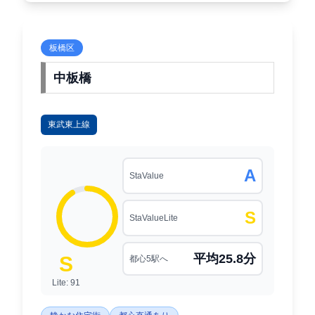
板橋区
中板橋
東武東上線
A
StaValue
S
StaValueLite
平均25.8分
S
都心5駅へ
Lite: 91