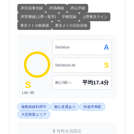
JR京浜東北線
JR高崎線
JR山手線
JR常磐線(上野～取手)
宇都宮線
上野東京ライン
東京メトロ銀座線
東京メトロ日比谷線
A
StaValue
S
StaValueLite
平均17.4分
S
都心5駅へ
Lite: 98
複数路線利用可
都心直通あり
快速停車駅
大型商業エリア
🔒 有料会員限定