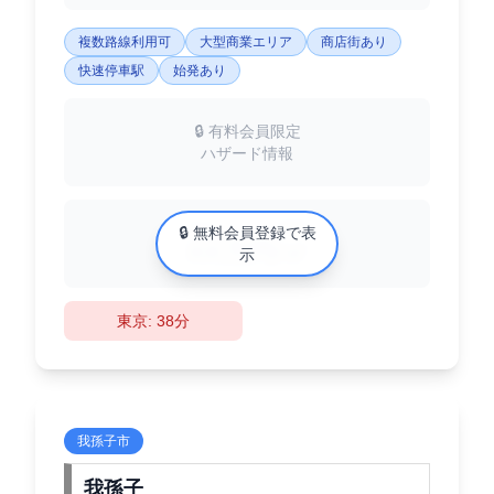
複数路線利用可
大型商業エリア
商店街あり
快速停車駅
始発あり
🔒 有料会員限定
ハザード情報
中古マンション相場
🔒 無料会員登録で表
XX万円/㎡
示
東京: 38分
我孫子市
我孫子