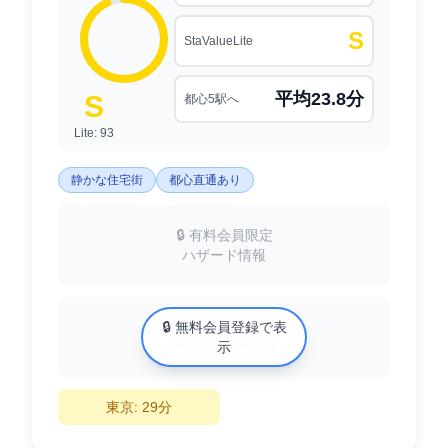
S
StaValueLite
平均23.8分
S
都心5駅へ
Lite: 93
静かな住宅街
都心直通あり
🔒 有料会員限定
ハザード情報
中古マンション相場
🔒 無料会員登録で表
XX万円/㎡
示
東京: 29分