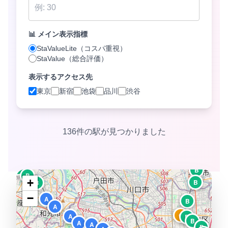
D
D
D
D
C
📊 メイン表示指標
C
D
StaValueLite（コスパ重視）
C
StaValue（総合評価）
D
C
C
表示するアクセス先
B
D
東京
新宿
池袋
品川
渋谷
C
C
C
136件の駅が見つかりました
C
C
B
B
B
B
+
B
B
−
A
B
A
C
A
B
B
A
A
B