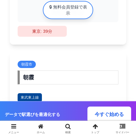
中古マンション相場
🔒 無料会員登録で表
XX万円/㎡
示
東京: 39分
朝霞市
朝霞
東武東上線
今すぐ始める
データで駅選びを最適化する
B
StaValue
メニュー
ホーム
検索
トップ
サイドバー