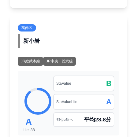
葛飾区
新小岩
JR総武本線
JR中央・総武線
B
StaValue
A
StaValueLite
平均28.8分
A
都心5駅へ
Lite: 88