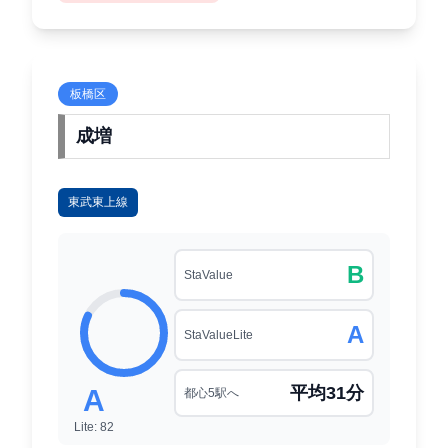
板橋区
成増
東武東上線
B
StaValue
A
StaValueLite
平均31分
A
都心5駅へ
Lite: 82