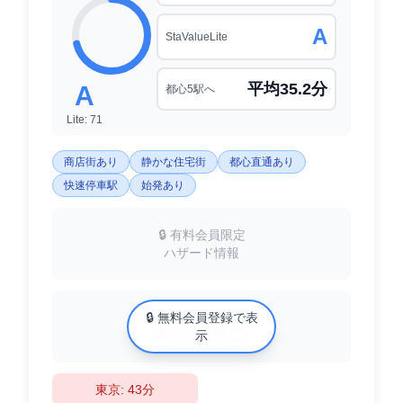
A
StaValueLite
平均35.2分
A
都心5駅へ
Lite: 71
商店街あり
静かな住宅街
都心直通あり
快速停車駅
始発あり
🔒 有料会員限定
ハザード情報
中古マンション相場
🔒 無料会員登録で表
XX万円/㎡
示
東京: 43分