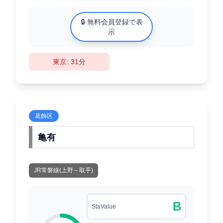
中古マンション相場
🔒 無料会員登録で表
XX万円/㎡
示
東京: 31分
葛飾区
亀有
JR常磐線(上野～取手)
B
StaValue