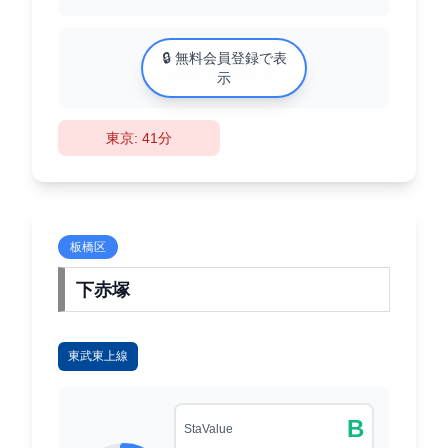
中古マンション相場
🔒 無料会員登録で表
XX万円/㎡
示
東京: 41分
板橋区
下赤塚
東武東上線
B
StaValue