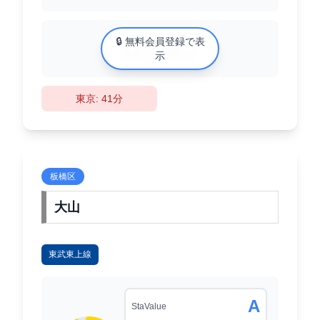
中古マンション相場
🔒 無料会員登録で表
XX万円/㎡
示
東京: 41分
板橋区
大山
東武東上線
A
StaValue