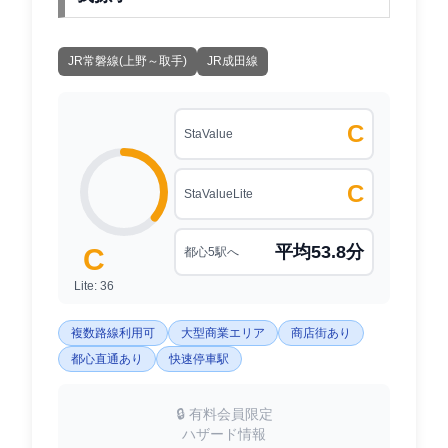
JR常磐線(上野～取手)
JR成田線
C
StaValue
C
StaValueLite
平均53.8分
C
都心5駅へ
Lite: 36
複数路線利用可
大型商業エリア
商店街あり
都心直通あり
快速停車駅
🔒 有料会員限定
ハザード情報