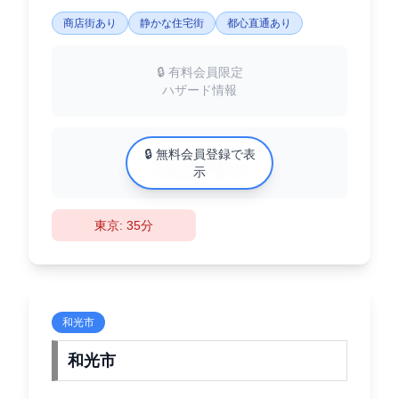
商店街あり
静かな住宅街
都心直通あり
🔒 有料会員限定
ハザード情報
中古マンション相場
🔒 無料会員登録で表
XX万円/㎡
示
東京: 35分
和光市
和光市