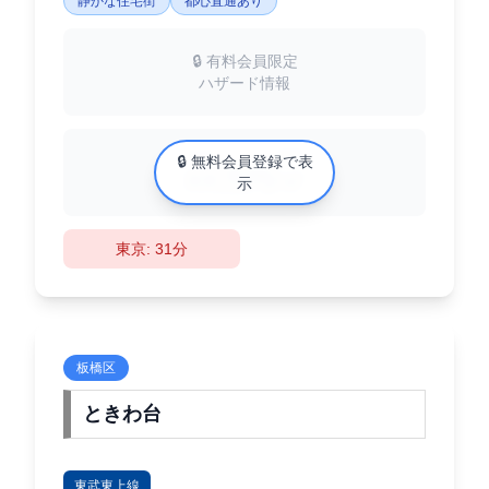
静かな住宅街
都心直通あり
🔒 有料会員限定
ハザード情報
中古マンション相場
🔒 無料会員登録で表
XX万円/㎡
示
東京: 31分
板橋区
ときわ台
東武東上線