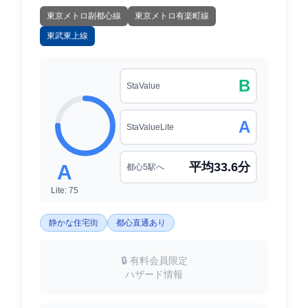
東京メトロ副都心線
東京メトロ有楽町線
東武東上線
B
StaValue
A
StaValueLite
平均33.6分
A
都心5駅へ
Lite: 75
静かな住宅街
都心直通あり
🔒 有料会員限定
ハザード情報