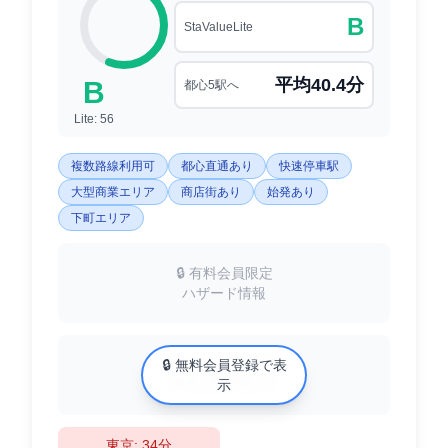
B
StaValueLite
平均40.4分
B
都心5駅へ
Lite: 56
複数路線利用可
都心直通あり
快速停車駅
大型商業エリア
商店街あり
始発あり
下町エリア
🔒 有料会員限定
ハザード情報
中古マンション相場
🔒 無料会員登録で表
XX万円/㎡
示
東京: 34分