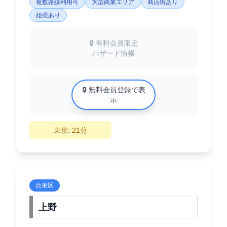
複数路線利用可
大型商業エリア
商店街あり
始発あり
🔒 有料会員限定
ハザード情報
中古マンション相場
🔒 無料会員登録で表
XX万円/㎡
示
東京: 21分
台東区
上野