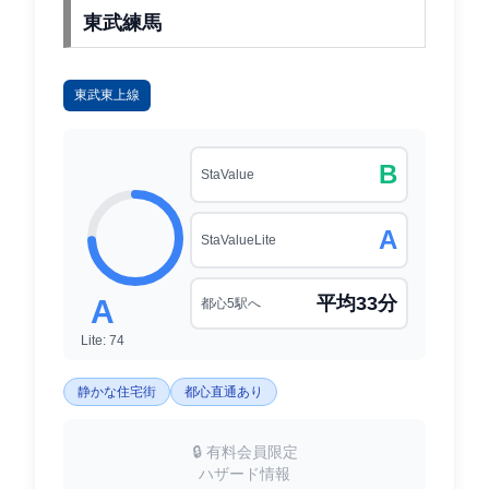
東武練馬
東武東上線
B
StaValue
A
StaValueLite
平均33分
A
都心5駅へ
Lite: 74
静かな住宅街
都心直通あり
🔒 有料会員限定
ハザード情報