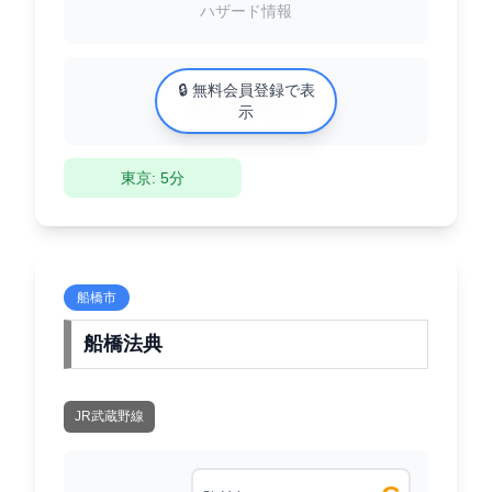
ハザード情報
中古マンション相場
🔒 無料会員登録で表
XX万円/㎡
示
東京: 5分
船橋市
船橋法典
JR武蔵野線