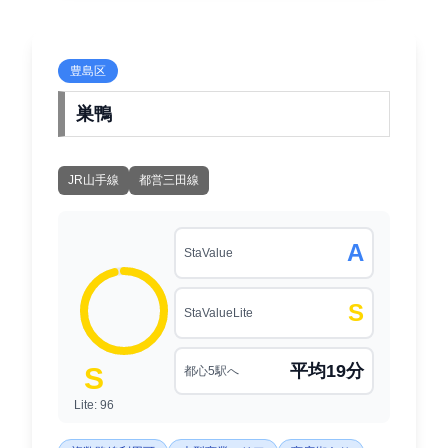
豊島区
巣鴨
JR山手線
都営三田線
A
StaValue
S
StaValueLite
平均19分
S
都心5駅へ
Lite: 96