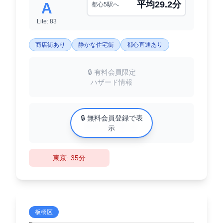
平均29.2分
A
都心5駅へ
Lite: 83
商店街あり
静かな住宅街
都心直通あり
🔒 有料会員限定
ハザード情報
中古マンション相場
🔒 無料会員登録で表
XX万円/㎡
示
東京: 35分
板橋区