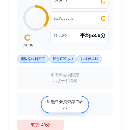
C
StaValue
C
StaValueLite
平均53.6分
C
都心5駅へ
Lite: 36
複数路線利用可
都心直通あり
快速停車駅
🔒 有料会員限定
ハザード情報
中古マンション相場
🔒 無料会員登録で表
XX万円/㎡
示
東京: 40分