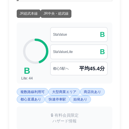
JR総武本線
JR中央・総武線
B
StaValue
B
StaValueLite
平均45.4分
B
都心5駅へ
Lite: 44
複数路線利用可
大型商業エリア
商店街あり
都心直通あり
快速停車駅
始発あり
🔒 有料会員限定
ハザード情報