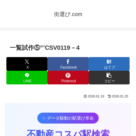
街選び.com
一覧試作⑤”’CSV0119－4
X
Facebook
はてブ
LINE
Pinterest
コピー
2026.01.19
2026.01.20
✨ データ駆動の駅選び革命
不動産コスパ駅検索