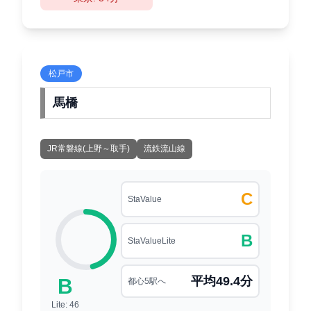
松戸市
馬橋
JR常磐線(上野～取手)
流鉄流山線
C
StaValue
B
StaValueLite
平均49.4分
B
都心5駅へ
Lite: 46