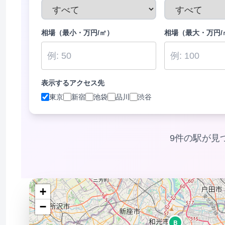
相場（最小・万円/㎡）
相場（最大・万円/
表示するアクセス先
東京
新宿
池袋
品川
渋谷
9件の駅が見
+
−
B