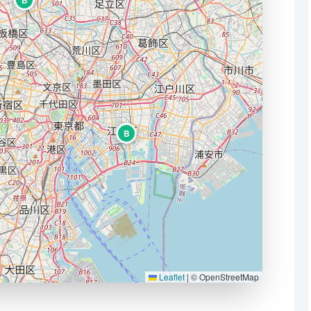
B
B
Leaflet
|
© OpenStreetMap