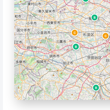
B
C
C
B
B