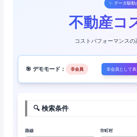
✨ データ駆
不動産コ
コストパフォーマンスの
🎯 デモモード：
非会員
非会員として表
🔍 検索条件
路線
市町村