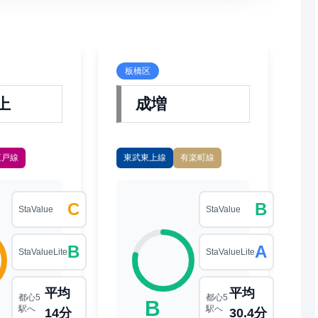
板橋区
上
成増
江戸線
東武東上線
有楽町線
C
B
StaValue
StaValue
B
A
StaValueLite
StaValueLite
平均
平均
都心5
都心5
B
駅へ
駅へ
14分
30.4分