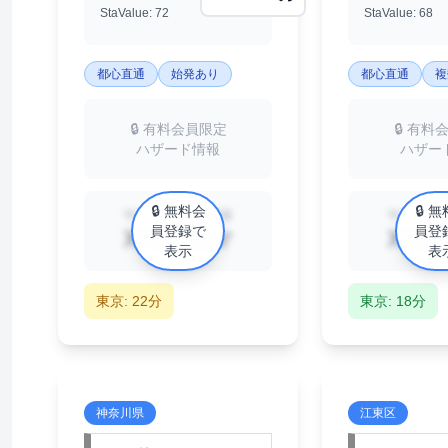
StaValue: 72
StaValue: 68
都心直通
始発あり
都心直通
複
🔒 有料会員限定
🔒 有料
ハザード情報
ハザー
🔒 無料会
🔒 
中古マンション相場
中古マンシ
員登録で
員登
XX万円/㎡
XX万
表示
表
東京: 22分
東京: 18分
神奈川県
江東区