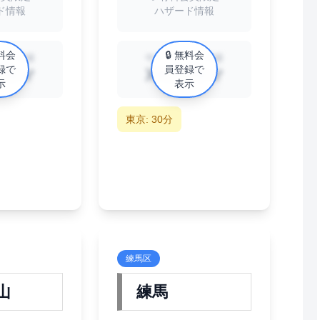
ド情報
ハザード情報
無料会
🔒 無料会
ョン相場
中古マンション相場
録で
員登録で
円/㎡
XX万円/㎡
示
表示
東京: 30分
練馬区
山
練馬