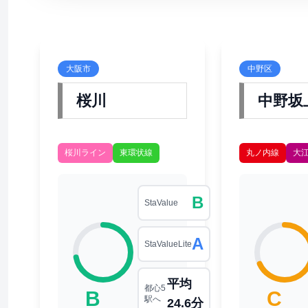
大阪市
中野区
桜川
中野坂
桜川ライン
東環状線
丸ノ内線
大
B
StaValue
A
StaValueLite
平均
都心5
B
C
駅へ
24.6分