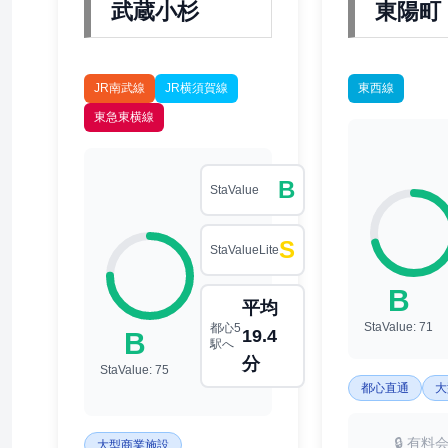
武蔵小杉
東陽町
JR南武線
JR横須賀線
東西線
東急東横線
B
StaValue
S
StaValueLite
B
平均
StaValue: 71
都心5
19.4
B
駅へ
分
StaValue: 75
都心直通
大
🔒 有料
大型商業施設