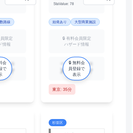
StaValue: 78
数路線
始発あり
大型商業施設
会員限定
🔒 有料会員限定
ド情報
ハザード情報
無料会
🔒 無料会
ョン相場
中古マンション相場
録で
員登録で
円/㎡
XX万円/㎡
示
表示
東京: 35分
杉並区