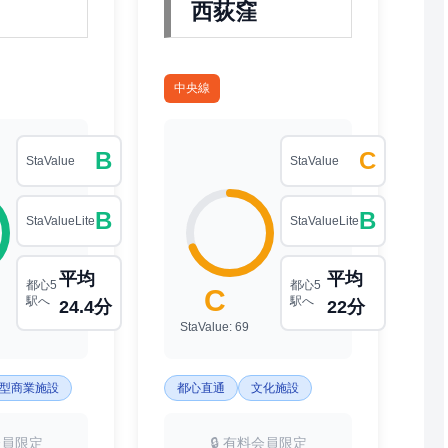
西荻窪
中央線
B
C
StaValue
StaValue
B
B
StaValueLite
StaValueLite
平均
平均
都心5
都心5
C
駅へ
駅へ
24.4分
22分
StaValue: 69
型商業施設
都心直通
文化施設
会員限定
🔒 有料会員限定