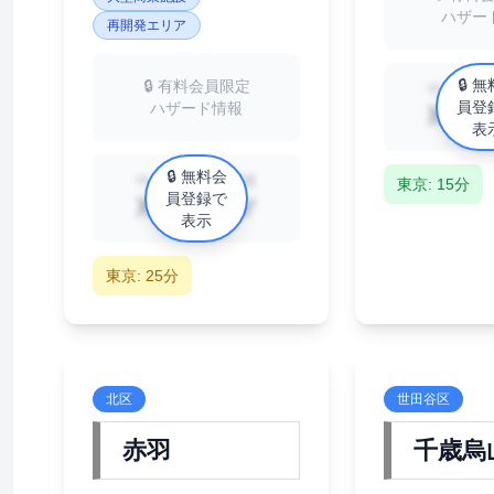
ハザー
再開発エリア
🔒 
🔒 有料会員限定
中古マンシ
員登
ハザード情報
XX万
表
🔒 無料会
中古マンション相場
東京: 15分
員登録で
XX万円/㎡
表示
東京: 25分
北区
世田谷区
赤羽
千歳烏